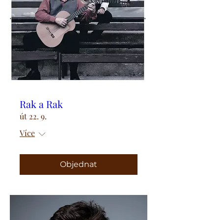
Rak a Rak
út 22. 9.
Více
Objednat