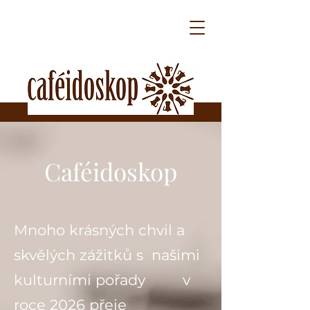
Caféidoskop
Mnoho krásných chvil a
skvělých zážitků s našimi
kulturními pořady v
roce 2026 přeje