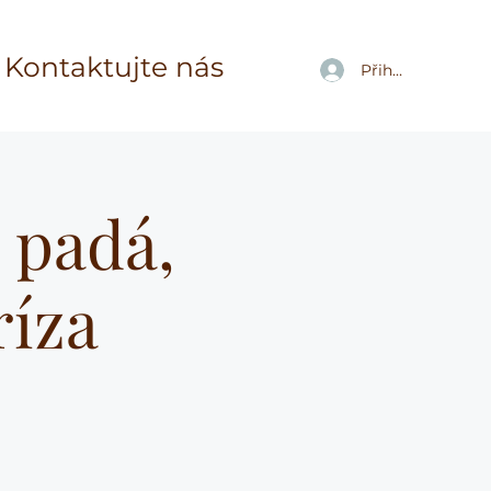
Kontaktujte nás
Přihlásit se
í padá,
ríza