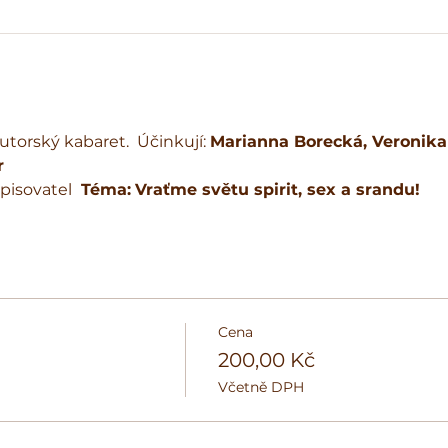
Autorský kabaret.  Účinkují: 
Marianna Borecká, Veronika
r
spisovatel 
 Téma:
Vraťme světu spirit, sex a srandu!
Cena
200,00 Kč
Včetně DPH