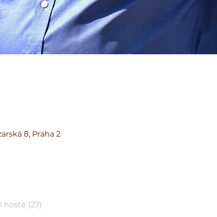
arská 8, Praha 2
í hosté (27)