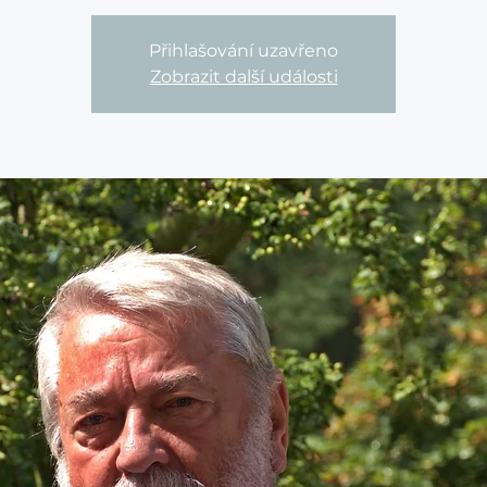
Přihlašování uzavřeno
Zobrazit další události