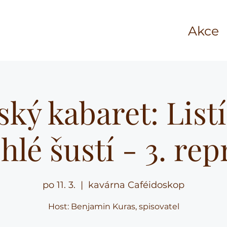
Akce
ký kabaret: List
hlé šustí - 3. rep
po 11. 3.
  |  
kavárna Caféidoskop
Host: Benjamin Kuras, spisovatel