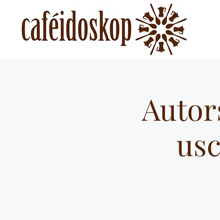
Autors
usc