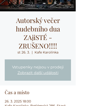
Autorský večer
hudebního dua
ZAjiSTÉ -
ZRUŠENO!!!!!
st 26. 3.
  |  
Kafe Karolínka
Vstupenky nejsou v prodeji
Zobrazit další události
Čas a místo
26. 3. 2025 18:00
Kafe Karolínka, Betlémská 286, Staré