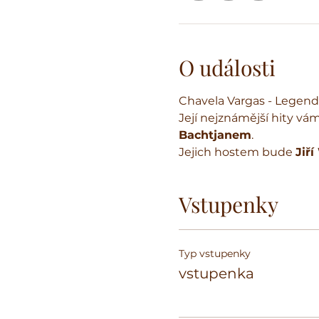
O události
Chavela Vargas - Legen
Její nejznámější hity vám
Bachtjanem
.
Jejich hostem bude 
Jiř
Vstupenky
Typ vstupenky
vstupenka