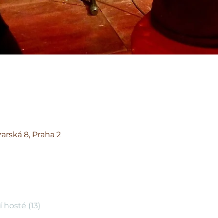
arská 8, Praha 2
í hosté (13)