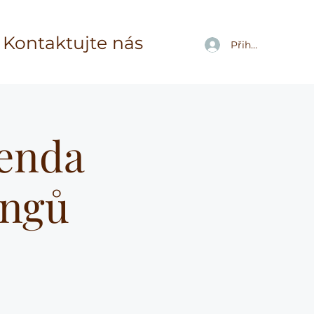
Kontaktujte nás
Přihlásit se
genda
ongů