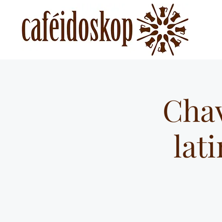
Chav
lat