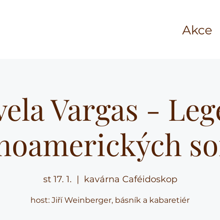
Akce
ela Vargas - Le
inoamerických s
st 17. 1.
  |  
kavárna Caféidoskop
host: Jiří Weinberger, básník a kabaretiér