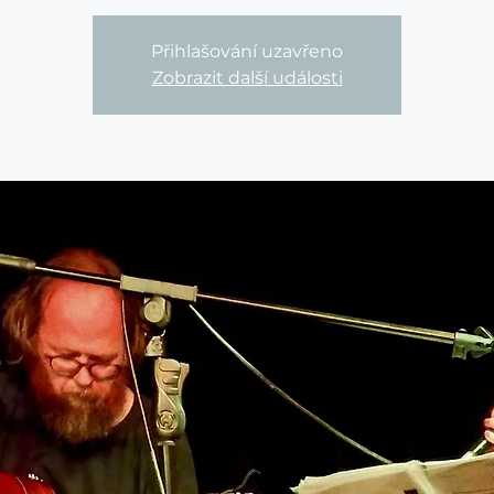
Přihlašování uzavřeno
Zobrazit další události