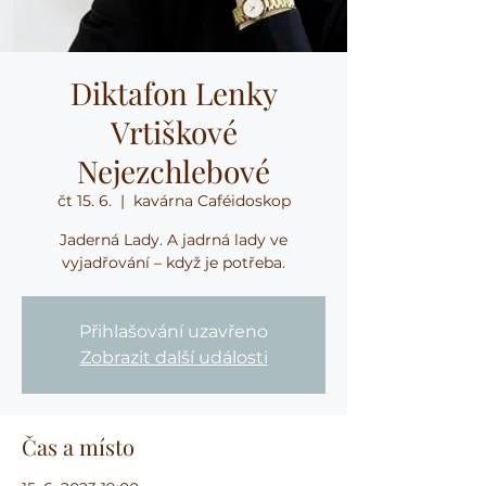
Diktafon Lenky
Vrtiškové
Nejezchlebové
čt 15. 6.
  |  
kavárna Caféidoskop
Jaderná Lady. A jadrná lady ve
vyjadřování – když je potřeba.
Přihlašování uzavřeno
Zobrazit další události
Čas a místo