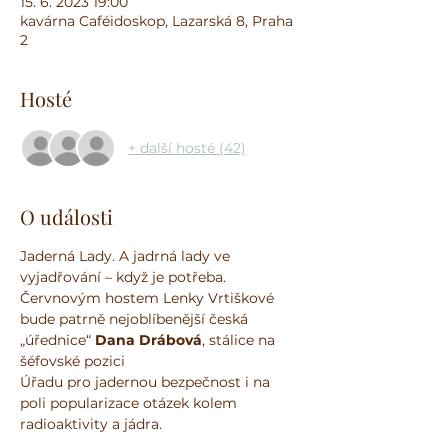
15. 6. 2023 19:00
kavárna Caféidoskop, Lazarská 8, Praha
2
Hosté
+ další hosté (42)
O události
Jaderná Lady. A jadrná lady ve 
vyjadřování – když je potřeba.
Červnovým hostem Lenky Vrtiškové 
bude patrně nejoblíbenější česká 
„úřednice“ 
Dana Drábová
, stálice na 
šéfovské pozici
Úřadu pro jadernou bezpečnost i na 
poli popularizace otázek kolem 
radioaktivity a jádra.