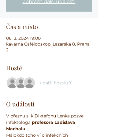
Zobrazit další události
Čas a místo
06. 3. 2024 19:00
kavárna Caféidoskop, Lazarská 8, Praha
2
Hosté
+ další hosté (9)
O události
V březnu si k Diktafonu Lenka pozve 
infektologa 
profesora Ladislava 
Machalu
.
Málokdo toho ví o infekčních 