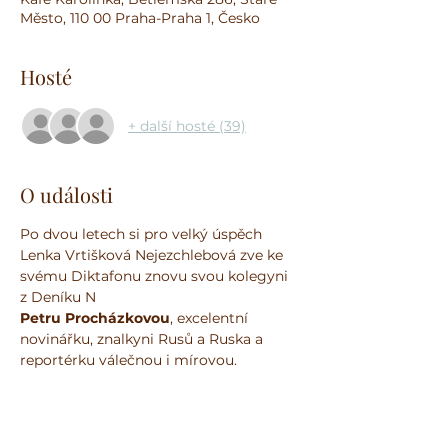
Město, 110 00 Praha-Praha 1, Česko
Hosté
+ další hosté (39)
O události
Po dvou letech si pro velký úspěch 
Lenka Vrtišková Nejezchlebová zve ke 
svému Diktafonu znovu svou kolegyni 
z Deníku N                                               
Petru Procházkovou
, excelentní 
novinářku, znalkyni Rusů a Ruska a 
reportérku válečnou i mírovou. 