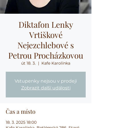
Diktafon Lenky
Vrtiškové
Nejezchlebové s
Petrou Procházkovou
út 18. 3.
  |  
Kafe Karolínka
Vstupenky nejsou v prodeji
Zobrazit další události
Čas a místo
18. 3. 2025 18:00
Kafe Karolínka, Betlémská 286, Staré