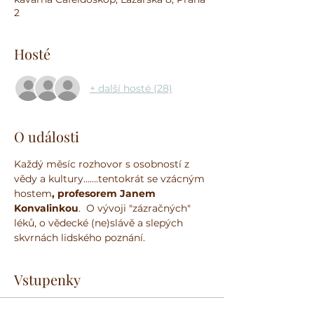
2
Hosté
+ další hosté (28)
O události
Každý měsíc rozhovor s osobností z 
vědy a kultury…….tentokrát se vzácným 
hostem
, profesorem Janem 
Konvalinkou
.  O vývoji "zázračných" 
léků, o vědecké (ne)slávě a slepých 
skvrnách lidského poznání.
Vstupenky