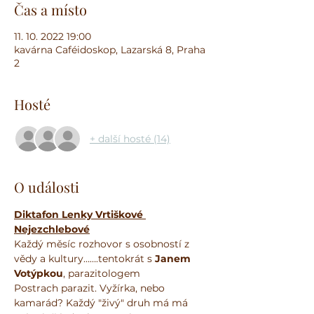
Čas a místo
11. 10. 2022 19:00
kavárna Caféidoskop, Lazarská 8, Praha
2
Hosté
+ další hosté (14)
O události
Diktafon Lenky Vrtiškové 
Nejezchlebové
Každý měsíc rozhovor s osobností z 
vědy a kultury…….tentokrát s 
Janem 
Votýpkou
, parazitologem
Postrach parazit. Vyžírka, nebo 
kamarád? Každý "živý" druh má má 