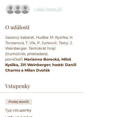
+ další hosté (2)
O události
Jazzový kabaret. Hudba: M. Kysilka, H. 
Tonzarová, T. Vlk, P. Jurkovič. Texty: J. 
Weinberger. Tentokrát hrají: 
(tlumočník, překladatel, 
písničkář)
 Marianna Borecká, Miloš 
Kysilka, Jiří Weinberger; hosté: Daniil 
Charms a Milan Dvořák
Vstupenky
Prodej skončil
Typ vstupenky