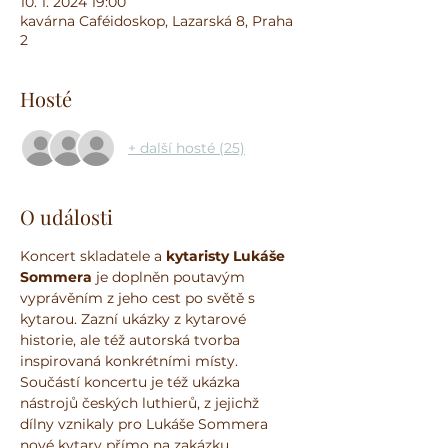
10. 1. 2024 19:00
kavárna Caféidoskop, Lazarská 8, Praha
2
Hosté
+ další hosté (25)
O události
Koncert skladatele a 
kytaristy Lukáše 
Sommera 
je doplněn poutavým 
vyprávěním z jeho cest po světě s 
kytarou. Zazní ukázky z kytarové 
historie, ale též autorská tvorba 
inspirovaná konkrétními místy. 
Součástí koncertu je též ukázka 
nástrojů českých luthierů, z jejichž 
dílny vznikaly pro Lukáše Sommera 
nové kytary přímo na zakázku.