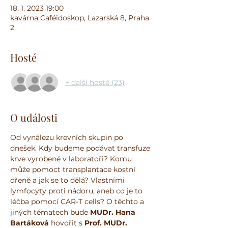
18. 1. 2023 19:00
kavárna Caféidoskop, Lazarská 8, Praha
2
Hosté
+ další hosté (23)
O události
Od vynálezu krevních skupin po 
dnešek. Kdy budeme podávat transfuze 
krve vyrobené v laboratoři? Komu 
může pomoct transplantace kostní 
dřeně a jak se to dělá? Vlastními 
lymfocyty proti nádoru, aneb co je to 
léčba pomocí CAR-T cells? O těchto a 
jiných tématech bude 
MUDr. Hana 
Bartáková
 hovořit s 
Prof. MUDr. 