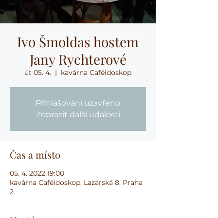
Ivo Šmoldas hostem
Jany Rychterové
út 05. 4.
  |  
kavárna Caféidoskop
Přihlašování uzavřeno
Zobrazit další události
Čas a místo
05. 4. 2022 19:00
kavárna Caféidoskop, Lazarská 8, Praha
2