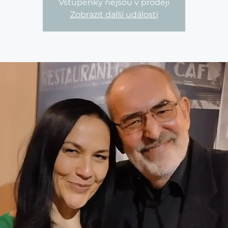
Vstupenky nejsou v prodeji
Zobrazit další události