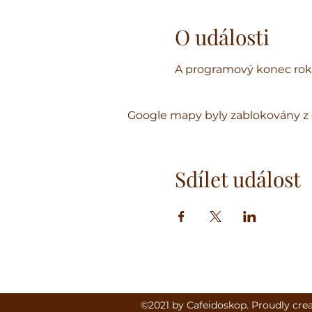
O události
A programový konec roku
Google mapy byly zablokovány z 
Sdílet událost
©2021 by Cafeidoskop. Proudly cre