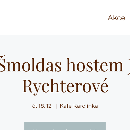
Akce
 Šmoldas hostem 
Rychterové
čt 18. 12.
  |  
Kafe Karolínka