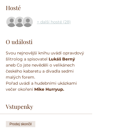
Hosté
+ další hosté (28)
O události
Svou nejnovější knihu uvádí opravdový 
šlitrolog a spisovatel 
Lukáš Berný 
aneb Co jste nevěděli o velikánech 
českého kabaretu a divadla sedmi 
malých forem.
Pořad uvádí a hudebními ukázkami 
večer okoření 
Mike Hurryup.
Vstupenky
Prodej skončil