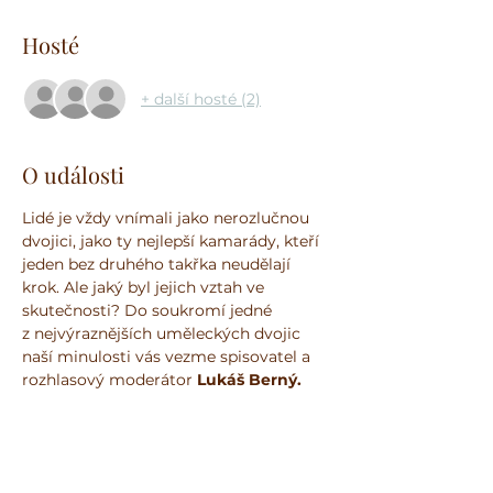
Hosté
+ další hosté (2)
O události
Lidé je vždy vnímali jako nerozlučnou 
dvojici, jako ty nejlepší kamarády, kteří 
jeden bez druhého takřka neudělají 
krok. Ale jaký byl jejich vztah ve 
skutečnosti? Do soukromí jedné 
z nejvýraznějších uměleckých dvojic 
naší minulosti vás vezme spisovatel a 
rozhlasový
moderátor
 Lukáš Berný.