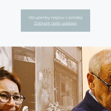
Vstupenky nejsou v prodeji
Zobrazit další události