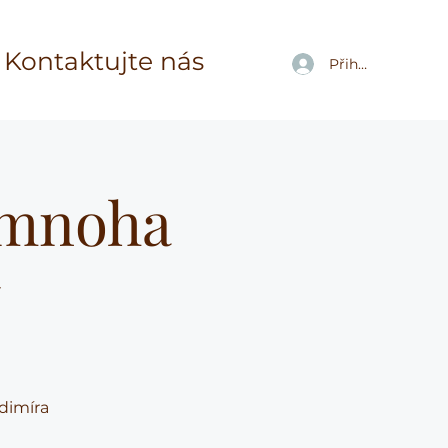
Kontaktujte nás
Přihlásit se
 mnoha
y
adimíra