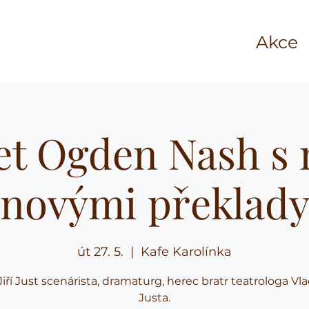
Akce
et Ogden Nash s
novými překlad
út 27. 5.
  |  
Kafe Karolínka
Jiří Just scenárista, dramaturg, herec bratr teatrologa Vl
Justa.