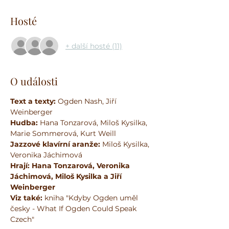
Hosté
+ další hosté (11)
O události
Text a texty:
 Ogden Nash, Jiří 
Weinberger
Hudba:
 Hana Tonzarová, Miloš Kysilka, 
Marie Sommerová, Kurt Weill
Jazzové klavírní aranže:
 Miloš Kysilka, 
Veronika Jáchimová
Hrají:
Hana Tonzarová, Veronika 
Jáchimová, Miloš Kysilka a Jiří 
Weinberger
Viz také:
 kniha "Kdyby Ogden uměl 
česky - What If Ogden Could Speak 
Czech" 