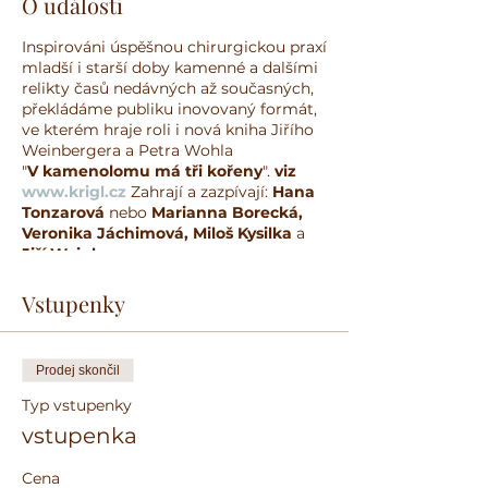
O události
Inspirováni úspěšnou chirurgickou praxí
mladší i starší doby kamenné a dalšími
relikty časů nedávných až současných,
překládáme publiku inovovaný formát,
ve kterém hraje roli i nová kniha Jiřího
Weinbergera a Petra Wohla
"
V kamenolomu má tři kořeny
".
viz
www.krigl.cz
Zahrají a zazpívají:
Hana
Tonzarová
nebo
Marianna Borecká,
Veronika Jáchimová, Miloš Kysilka
a
Jiří Weinberger
Vstupenky
Prodej skončil
Typ vstupenky
vstupenka
Cena