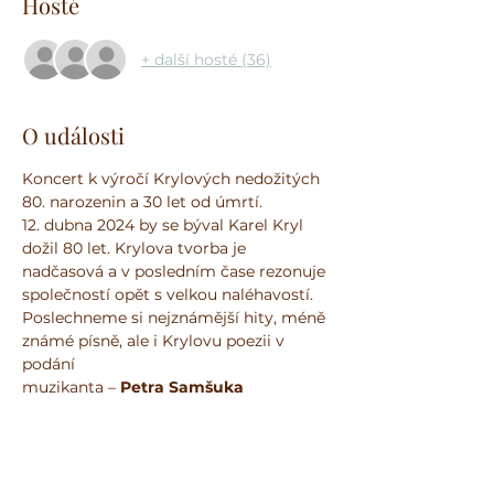
Hosté
+ další hosté (36)
O události
Koncert k výročí Krylových nedožitých 
80. narozenin a 30 let od úmrtí.
12. dubna 2024 by se býval Karel Kryl 
dožil 80 let. Krylova tvorba je 
nadčasová a v posledním čase rezonuje 
společností opět s velkou naléhavostí. 
Poslechneme si nejznámější hity, méně 
známé písně, ale i Krylovu poezii v 
podání
muzikanta – 
Petra Samšuka