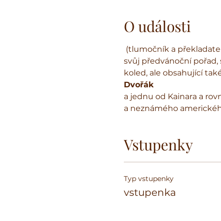
O události
 (tlumočník a překladatel) se rozhodli obnovit

svůj předvánoční pořad,
koled, ale obsahující ta
Dvořák
a jednu od Kainara a rov
a neznámého amerického
Vstupenky
Typ vstupenky
vstupenka