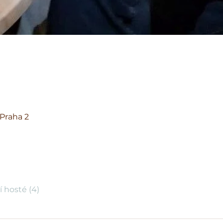
 Praha 2
í hosté (4)