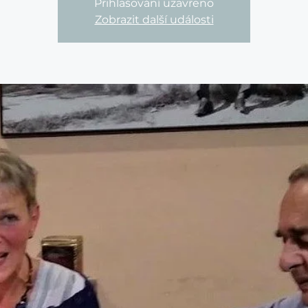
Přihlašování uzavřeno
Zobrazit další události