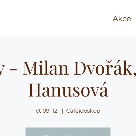
Akce
y - Milan Dvořák,
Hanusová
čt 09. 12.
  |  
Caféidoskop