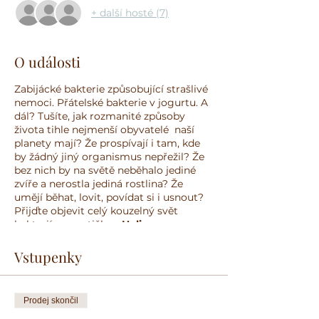
+ další hosté (7)
O události
Zabijácké bakterie způsobující strašlivé
nemoci. Přátelské bakterie v jogurtu. A
dál? Tušíte, jak rozmanité způsoby
života tihle nejmenší obyvatelé naší
planety mají? Že prospívají i tam, kde
by žádný jiný organismus nepřežil? Že
bez nich by na světě neběhalo jediné
zvíře a nerostla jediná rostlina? Že
umějí běhat, lovit, povídat si i usnout?
Přijďte objevit celý kouzelný svět
bakterií s genetičkou
Halinou
Šimkovou
a evolučním biologem
Josefem Lhotským
Vstupenky
Prodej skončil