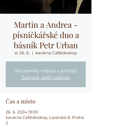
Martin a Andrea -
písničkářské duo a
básník Petr Urban
st 26. 6.
  |  
kavárna Caféidoskop
Vstupenky nejsou v prodeji
Zobrazit další události
Čas a místo
26. 6. 2024 19:00
kavárna Caféidoskop, Lazarská 8, Praha
2