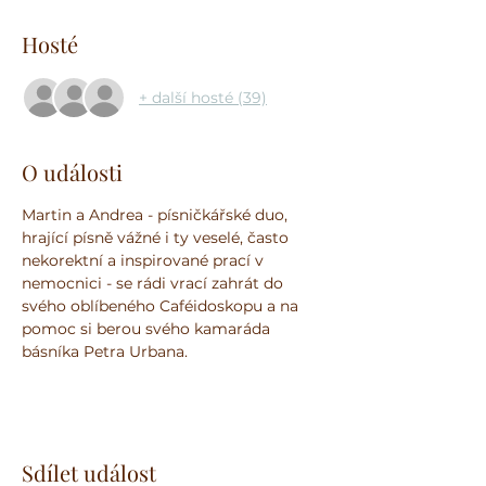
Hosté
+ další hosté (39)
O události
Martin a Andrea - písničkářské duo, 
hrající písně vážné i ty veselé, často 
nekorektní a inspirované prací v 
nemocnici - se rádi vrací zahrát do 
svého oblíbeného Caféidoskopu a na 
pomoc si berou svého kamaráda 
básníka Petra Urbana.
Sdílet událost