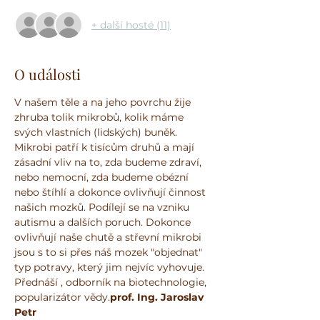
+ další hosté (11)
O události
V našem těle a na jeho povrchu žije 
zhruba tolik mikrobů, kolik máme 
svých vlastních (lidských) buněk. 
Mikrobi patří k tisícům druhů a mají 
zásadní vliv na to, zda budeme zdraví, 
nebo nemocní, zda budeme obézní 
nebo štíhlí a dokonce ovlivňují činnost 
našich mozků. Podílejí se na vzniku 
autismu a dalších poruch. Dokonce 
ovlivňují naše chutě a střevní mikrobi 
jsou s to si přes náš mozek "objednat" 
typ potravy, který jim nejvíc vyhovuje. 
Přednáší 
, odborník na biotechnologie, 
popularizátor vědy.
prof. Ing. Jaroslav 
Petr