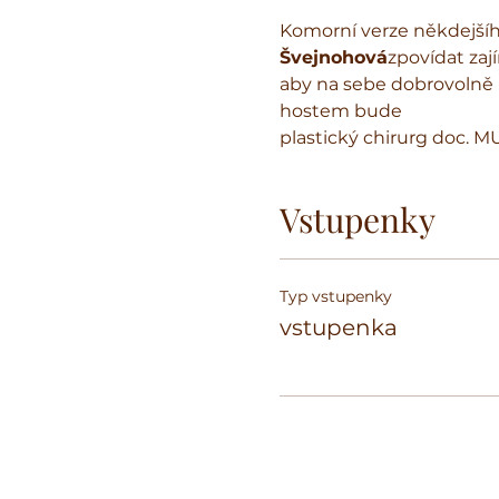
Komorní verze někdejší
Švejnohová
zpovídat zaj
aby na sebe dobrovolně p
hostem bude
plastický chirurg doc. MU
Vstupenky
Typ vstupenky
vstupenka