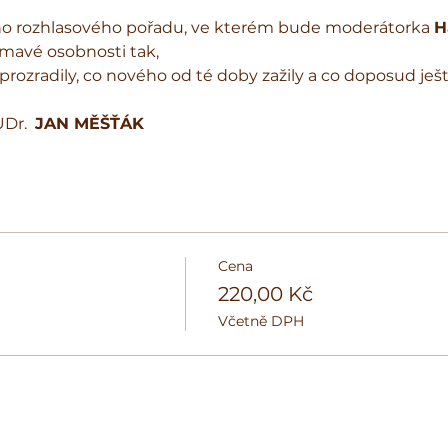
ho rozhlasového pořadu, ve kterém bude moderátorka 
H
ímavé osobnosti tak,
rozradily, co nového od té doby zažily a co doposud ješ
Dr.  
JAN MĚŠŤÁK
Cena
220,00 Kč
Včetně DPH