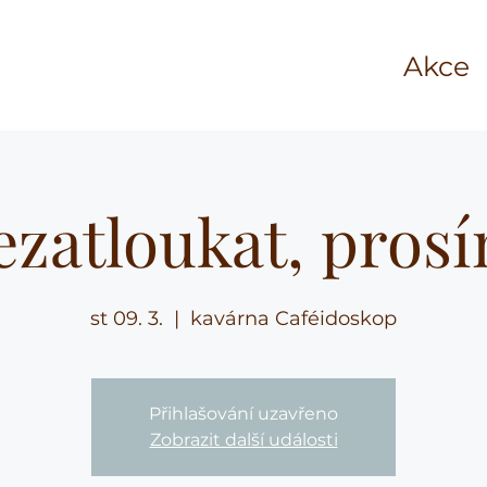
Akce
ezatloukat, prosí
st 09. 3.
  |  
kavárna Caféidoskop
Přihlašování uzavřeno
Zobrazit další události