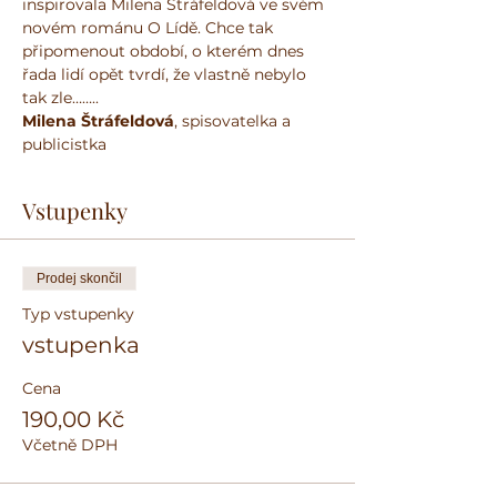
inspirovala Milena Štráfeldová ve svém 
novém románu O Lídě. Chce tak 
připomenout období, o kterém dnes 
řada lidí opět tvrdí, že vlastně nebylo 
tak zle……..
Milena Štráfeldová
, spisovatelka a 
publicistka
Vstupenky
Prodej skončil
Typ vstupenky
vstupenka
Cena
190,00 Kč
Včetně DPH