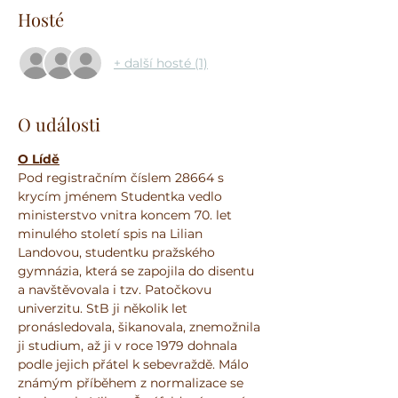
Hosté
+ další hosté (1)
O události
O Lídě
Pod registračním číslem 28664 s 
krycím jménem Studentka vedlo 
ministerstvo vnitra koncem 70. let 
minulého století spis na Lilian 
Landovou, studentku pražského 
gymnázia, která se zapojila do disentu 
a navštěvovala i tzv. Patočkovu 
univerzitu. StB ji několik let 
pronásledovala, šikanovala, znemožnila 
ji studium, až ji v roce 1979 dohnala 
podle jejich přátel k sebevraždě. Málo 
známým příběhem z normalizace se 