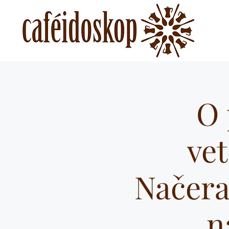
O 
ve
Načera
n