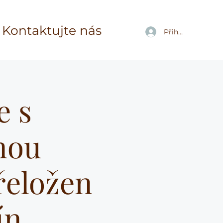
Kontaktujte nás
Přihlásit se
e s
nou
řeložen
ín