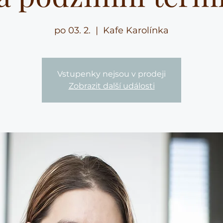
po 03. 2.
  |  
Kafe Karolínka
Vstupenky nejsou v prodeji
Zobrazit další události