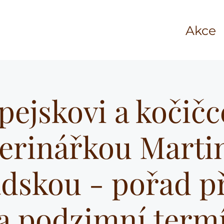
Akce
pejskovi a kočičc
terinářkou Marti
dskou - pořad p
a podzimní term