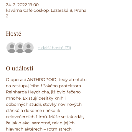
24. 2. 2022 19:00
kavárna Caféidoskop, Lazarská 8, Praha
2
Hosté
+ další hosté (31)
O události
O operaci ANTHROPOID, tedy atentátu 
na zastupujícího říšského protektora 
Reinharda Heydricha, již bylo řečeno 
mnohé. Existují desítky knih i 
odborných studií, stovky novinových 
článků a dokonce i několik 
celovečerních filmů. Může se tak zdát, 
že jak o akci samotné, tak o jejích 
hlavních aktérech – rotmistrech 