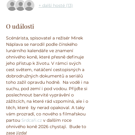
+ další hosté (13)
O události
Scénárista, spisovatel a režisér Mirek 
Náplava se narodil podle čínského 
lunárního kalendáře ve znamení 
ohnivého koně, které přesně definuje 
jeho přístup k životu. V rámci svých 
cest světem, natáčení cestopisných a 
dobrodružných dokumentů a seriálů 
toho zažil opravdu hodně.  Na vodě i na 
suchu, pod zemí i pod vodou. Přijďte si 
poslechnout barvité vyprávění o 
zážitcích, na které rád vzpomíná, ale i o 
těch, které  by nerad opakoval. A taky 
vám prozradí, co nového s filmařskou 
partou 
Srdcaři.cz
 v dalším roce 
ohnivého koně 2026 chystají.  Bude to 
zase jízda!                                                    