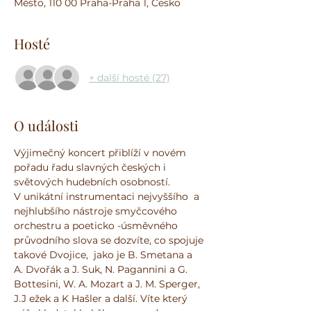
Město, 110 00 Praha-Praha 1, Česko
Hosté
+ další hosté (27)
O události
Výjimečný koncert přiblíží v novém 
pořadu řadu slavných českých i 
světových hudebních osobností. 
V unikátní instrumentaci nejvyššího  a 
nejhlubšího nástroje smyčcového 
orchestru a poeticko -úsměvného 
průvodního slova se dozvíte, co spojuje 
takové Dvojice,  jako je B. Smetana a  
A. Dvořák a J. Suk, N. Pagannini a G. 
Bottesini, W. A. Mozart a J. M. Sperger, 
J.J ežek a K Hašler a další. Víte který 