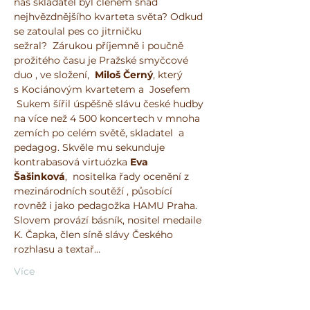
náš skladatel byl členem snad 
nejhvězdnějšího kvarteta světa? Odkud 
se zatoulal pes co jitrničku 
sežral?
Zárukou příjemně i poučně 
prožitého času je Pražské smyčcové 
duo , ve složení,  
Miloš Černý
, který 
s Kociánovým kvartetem a  Josefem 
 Sukem šířil úspěšně slávu české hudby 
na více než 4 500 koncertech v mnoha 
zemích po celém světě, skladatel  a 
pedagog. Skvěle mu sekunduje 
kontrabasová virtuózka 
Eva 
Šašinková
,  nositelka řady ocenění z 
mezinárodních soutěží , působící 
rovněž i jako pedagožka HAMU Praha. 
Slovem provází básník, nositel medaile 
K. Čapka, člen síně slávy Českého 
rozhlasu a textař…
Více