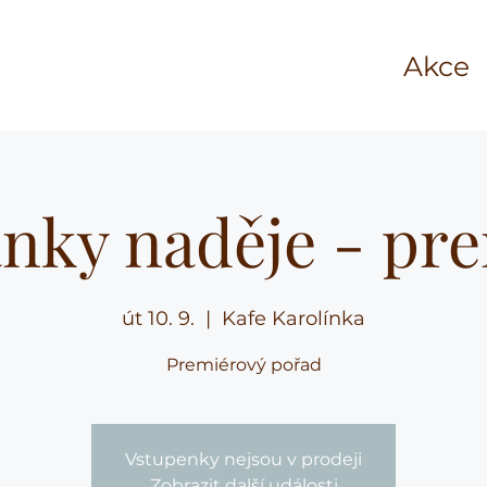
Akce
nky naděje - pr
út 10. 9.
  |  
Kafe Karolínka
Premiérový pořad
Vstupenky nejsou v prodeji
Zobrazit další události