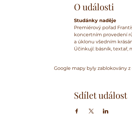
O události
Studánky naděje
Premiérový pořad Františ
koncertním provedení různ
a úklonu všedním krásám
Účinkují: 
básník, textař, 
Google mapy byly zablokovány z 
Sdílet událost