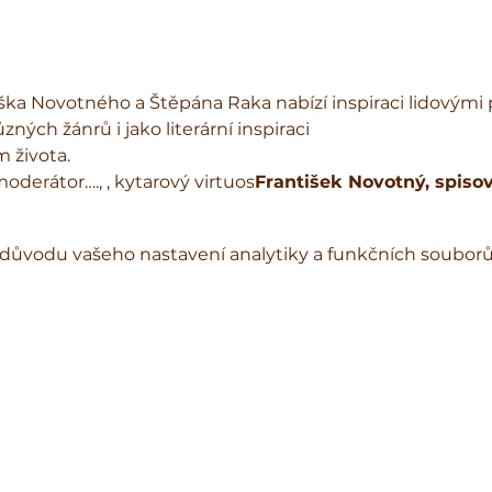
ka Novotného a Štěpána Raka nabízí inspiraci lidovými 
ých žánrů i jako literární inspiraci 
 života.
moderátor…., 
, kytarový virtuos
František Novotný, spisov
důvodu vašeho nastavení analytiky a funkčních souborů