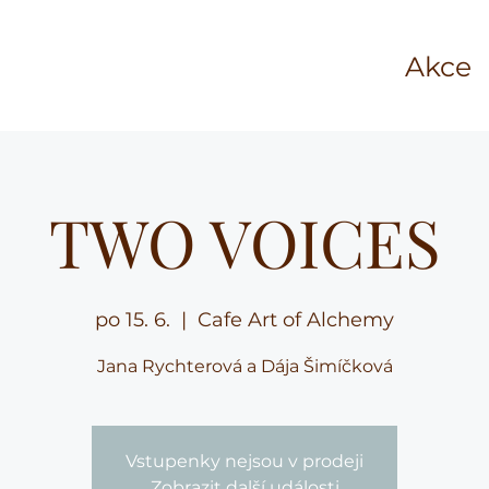
Akce
TWO VOICES
po 15. 6.
  |  
Cafe Art of Alchemy
Jana Rychterová a Dája Šimíčková
Vstupenky nejsou v prodeji
Zobrazit další události