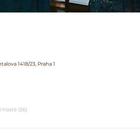
talova 1418/23, Praha 1
í hosté (26)