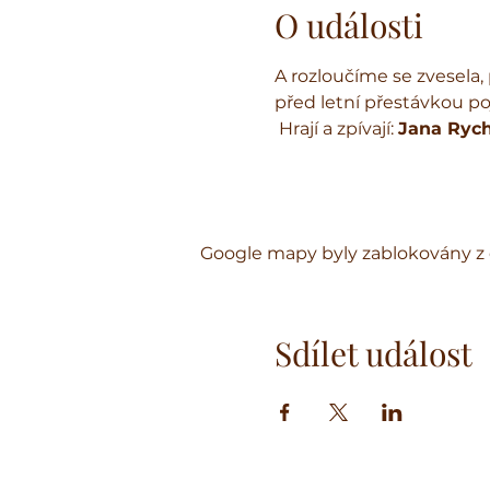
O události
A rozloučíme se zvesela, p
před letní přestávkou pojďme  uží
 Hrají a zpívají: 
Jana Rych
Google mapy byly zablokovány z 
Sdílet událost