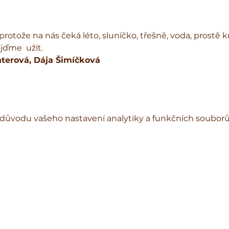
rotože na nás čeká léto, sluníčko, třešně, voda, prostě krá
t.                                         
terová, Dája Šimíčková  
důvodu vašeho nastavení analytiky a funkčních souborů