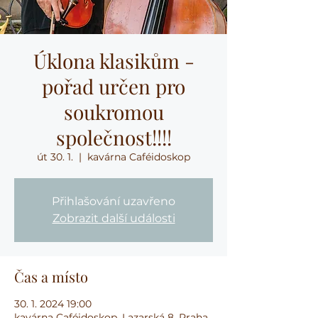
Úklona klasikům -
pořad určen pro
soukromou
společnost!!!!
út 30. 1.
  |  
kavárna Caféidoskop
Přihlašování uzavřeno
Zobrazit další události
Čas a místo
30. 1. 2024 19:00
kavárna Caféidoskop, Lazarská 8, Praha