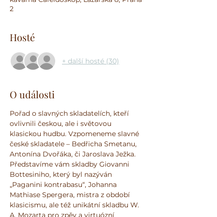
2
Hosté
+ další hosté (30)
O události
Pořad o slavných skladatelích, kteří 
ovlivnili českou, ale i světovou 
klasickou hudbu.
Vzpomeneme slavné 
české skladatele – Bedřicha Smetanu, 
Antonína Dvořáka, či Jaroslava Ježka. 
Představíme vám skladby Giovanni 
Bottesiniho, který byl nazýván 
„Paganini kontrabasu“, Johanna 
Mathiase Spergera, mistra z období 
klasicismu, ale též unikátní skladbu W. 
A. Mozarta pro zpěv a virtuózní 