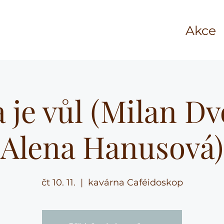
Akce
a je vůl (Milan Dv
Alena Hanusová)
čt 10. 11.
  |  
kavárna Caféidoskop