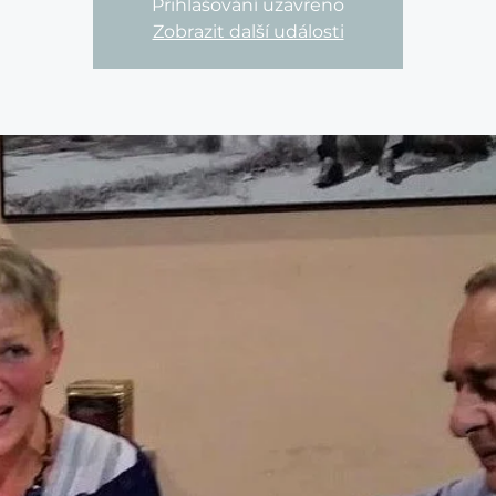
Přihlašování uzavřeno
Zobrazit další události