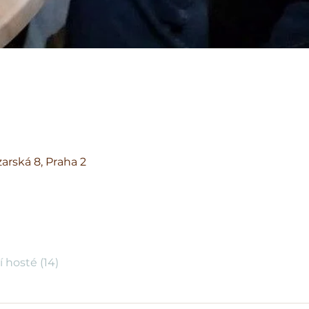
arská 8, Praha 2
í hosté (14)