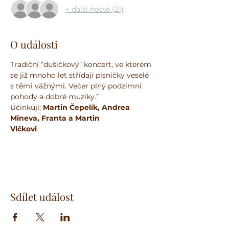
+ další hosté (21)
O události
Tradiční “dušičkový” koncert, ve kterém 
se již mnoho let střídají písničky veselé 
s těmi vážnými. Večer plný podzimní 
pohody a dobré muziky.”
Účinkují:
 Martin Čepelík, Andrea 
Mineva, Franta a Martin 
Vlčkovi                                                         
Sdílet událost