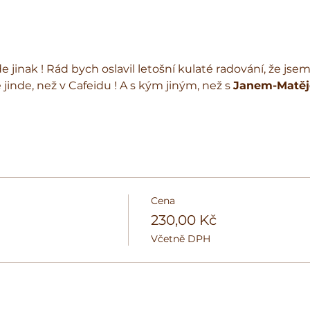
jinak ! Rád bych oslavil letošní kulaté radování, že jsem 
inde, než v Cafeidu ! A s kým jiným, než s 
Janem-Matě
Cena
230,00 Kč
Včetně DPH