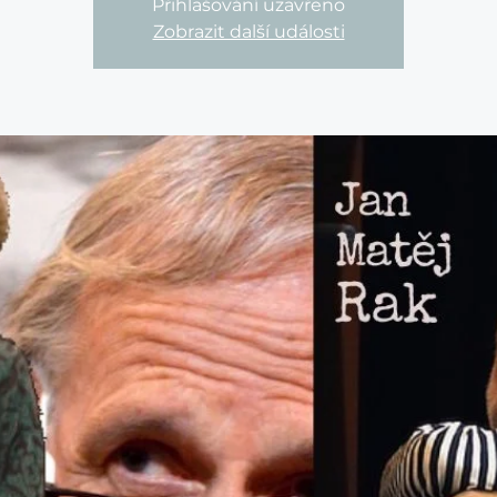
Přihlašování uzavřeno
Zobrazit další události