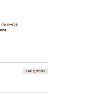
na světě. 

jem
!

Prodej skončil