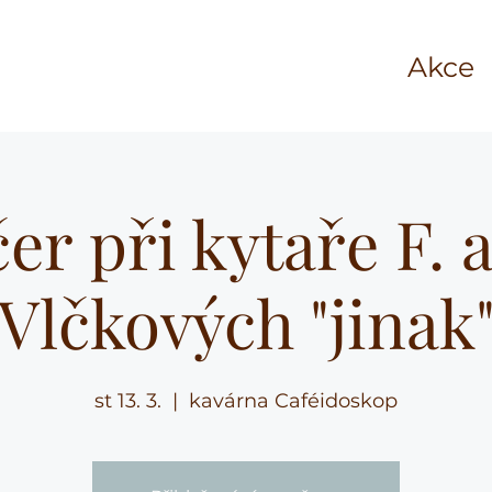
Akce
er při kytaře F. 
Vlčkových "jinak
st 13. 3.
  |  
kavárna Caféidoskop