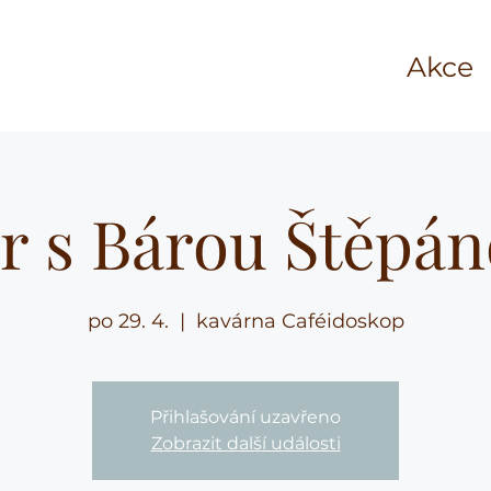
Akce
r s Bárou Štěpá
po 29. 4.
  |  
kavárna Caféidoskop
Přihlašování uzavřeno
Zobrazit další události