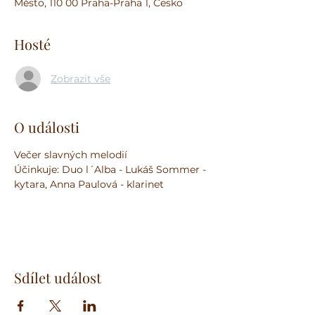
Město, 110 00 Praha-Praha 1, Česko
Hosté
Zobrazit vše
O události
Večer slavných melodií
Účinkuje: Duo l´Alba - Lukáš Sommer - 
kytara, Anna Paulová - klarinet
Sdílet událost