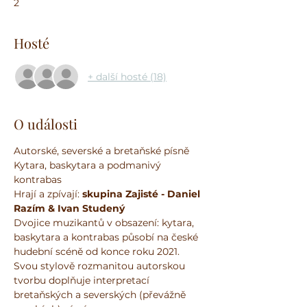
2
Hosté
+ další hosté (18)
O události
Autorské, severské a bretaňské písně
Kytara, baskytara a podmanivý 
kontrabas
Hrají a zpívají:
 skupina Zajisté - Daniel 
Razím & Ivan Studený
Dvojice muzikantů v obsazení: kytara, 
baskytara a kontrabas působí na české 
hudební scéně od konce roku 2021.
Svou stylově rozmanitou autorskou 
tvorbu doplňuje interpretací 
bretaňských a severských (převážně 