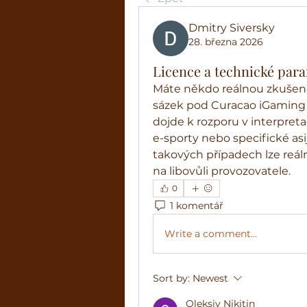
Dmitry Siversky
28. března 2026
Licence a technické par
Máte někdo reálnou zkušenos
sázek pod Curacao iGaming l
dojde k rozporu v interpreta
e-sporty nebo specifické asi
takových případech lze reálně
na libovůli provozovatele.
0
1 komentář
Write a comment...
Sort by:
Newest
Oleksiy Nikitin