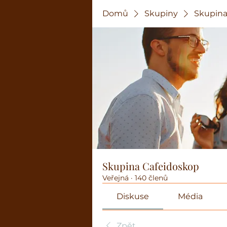
Domů
Skupiny
Skupina
Skupina Cafeidoskop
Veřejná
·
140 členů
Diskuse
Média
Zpět