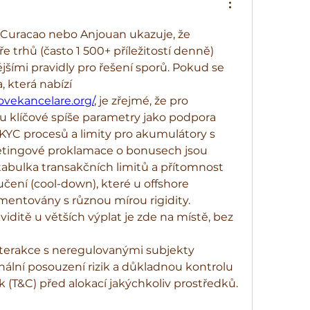
o Curacao nebo Anjouan ukazuje, že 
ře trhů (často 1 500+ příležitostí denně) 
šími pravidly pro řešení sporů. Pokud se 
podíváme na specifika, která nabízí 
ovekancelare.org/
, je zřejmé, že pro 
ou klíčové spíše parametry jako podpora 
t KYC procesů a limity pro akumulátory s 
etingové proklamace o bonusech jsou 
 tabulka transakčních limitů a přítomnost 
čení (cool-down), které u offshore 
mentovány s různou mírou rigidity. 
viditě u větších výplat je zde na místě, bez 
terakce s neregulovanými subjekty 
onální posouzení rizik a důkladnou kontrolu 
T&C) před alokací jakýchkoliv prostředků.