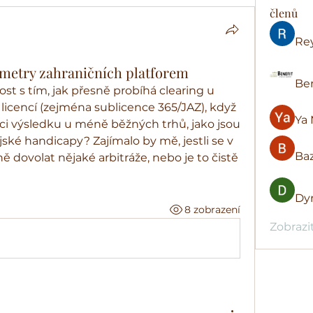
členů
Re
ametry zahraničních platforem
Ben
t s tím, jak přesně probíhá clearing u 
icencí (zejména sublicence 365/JAZ), když 
Ya 
ci výsledku u méně běžných trhů, jako jsou 
jské handicapy? Zajímalo by mě, jestli se v 
Baz
 dovolat nějaké arbitráže, nebo je to čistě 
Dyr
8 zobrazení
Zobrazi