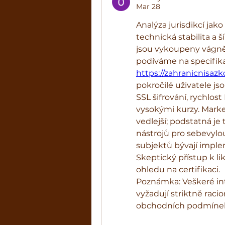
Mar 28
Analýza jurisdikcí jak
technická stabilita a ší
jsou vykoupeny vágněj
https://zahranicnisazk
pokročilé uživatele js
SSL šifrování, rychlos
vysokými kurzy. Mark
vedlejší; podstatná je
nástrojů pro sebevylou
subjektů bývají imple
Skeptický přístup k lik
ohledu na certifikaci.
Poznámka: Veškeré in
vyžadují striktně raci
obchodních podmínek (