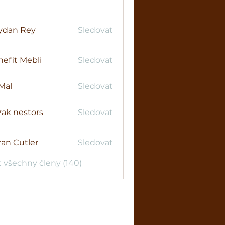
ydan Rey
Sledovat
efit Mebli
Sledovat
Mal
Sledovat
ak nestors
Sledovat
an Cutler
Sledovat
t všechny členy (140)