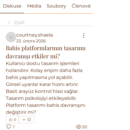
Diskuse
Média
Soubory
Členové
Zpět
courtney.shaela
courtney.shaela
23. února 2026
Bahis platformlarının tasarımı
davranışı etkiler mi?
Kullanıcı dostu tasarım işlemleri 
hızlandırır. Kolay erişim daha fazla 
bahis yapılmasına yol açabilir. 
Görsel uyarılar karar hızını artırır. 
Basit arayüz kontrol hissi sağlar. 
Tasarım psikolojiyi etkileyebilir. 
Platform tasarımı bahis davranışını 
değiştirir mi?
0
1
20