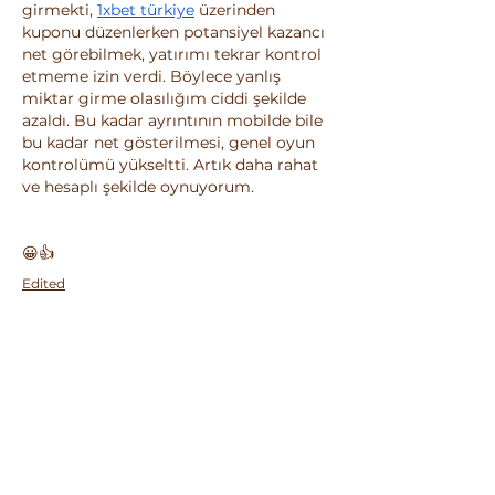
girmekti, 
1xbet türkiye
 üzerinden 
kuponu düzenlerken potansiyel kazancı 
net görebilmek, yatırımı tekrar kontrol 
etmeme izin verdi. Böylece yanlış 
miktar girme olasılığım ciddi şekilde 
azaldı. Bu kadar ayrıntının mobilde bile 
bu kadar net gösterilmesi, genel oyun 
kontrolümü yükseltti. Artık daha rahat 
ve hesaplı şekilde oynuyorum.
😀👍
Edited
Like
Reply
O nás
Vítejte ve skupině! Můžete být v
kontaktu s dalšími členy, m
...
Více zde