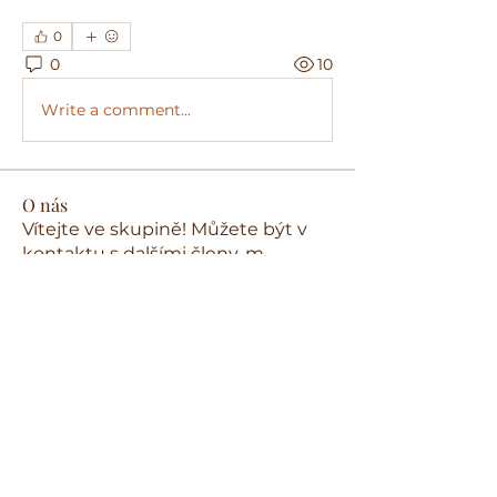
0
0
10
Write a comment...
O nás
Vítejte ve skupině! Můžete být v
kontaktu s dalšími členy, m
...
Více zde
členů
Reydan Rey
Sledovat
Benefit Mebli
Sledovat
Ya Mal
Sledovat