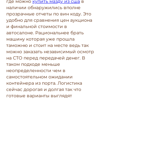
где можно 
купить мазду из сша
 в 
наличии обнаружились вполне 
прозрачные отчеты по вин коду. Это 
удобно для сравнения цен аукциона 
и финальной стоимости в 
автосалоне. Рациональнее брать 
машину которая уже прошла 
таможню и стоит на месте ведь так 
можно заказать независимый осмотр 
на СТО перед передачей денег. В 
таком подходе меньше 
неопределенности чем в 
самостоятельном ожидании 
контейнера из порта. Логистика 
сейчас дорогая и долгая так что 
готовые варианты выглядят 
практичнее.
Like
Reply
O nás
Vítejte ve skupině! Můžete být v