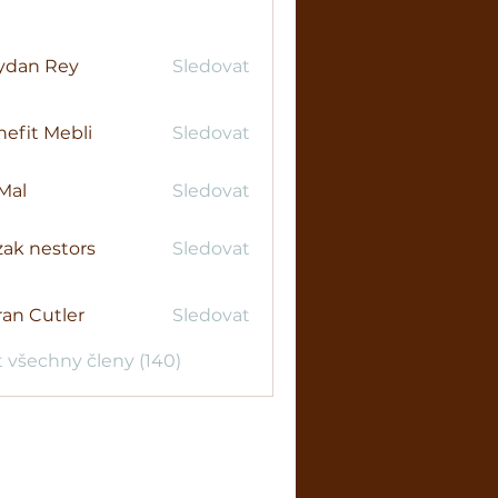
ydan Rey
Sledovat
efit Mebli
Sledovat
Mal
Sledovat
ak nestors
Sledovat
an Cutler
Sledovat
t všechny členy (140)