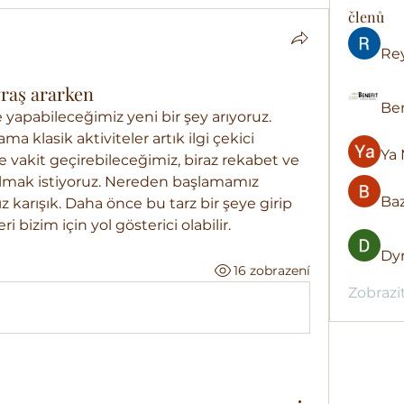
členů
Re
ğraş ararken
Ben
e yapabileceğimiz yeni bir şey arıyoruz. 
a klasik aktiviteler artık ilgi çekici 
Ya 
e vakit geçirebileceğimiz, biraz rekabet ve 
lmak istiyoruz. Nereden başlamamız 
Baz
karışık. Daha önce bu tarz bir şeye girip 
 bizim için yol gösterici olabilir.
Dyr
16 zobrazení
Zobrazi