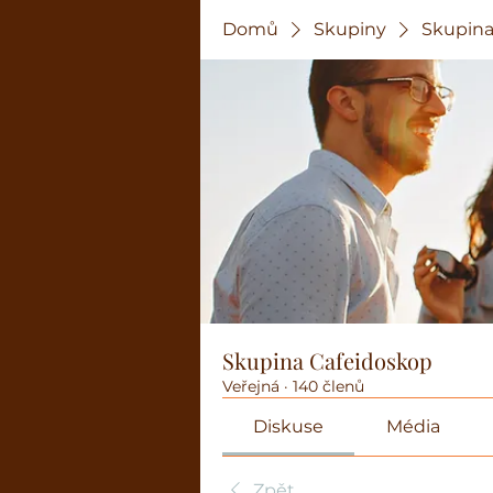
Domů
Skupiny
Skupina
Skupina Cafeidoskop
Veřejná
·
140 členů
Diskuse
Média
Zpět