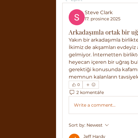
Steve Clark
17. prosince 2025
Arkadaşımla ortak bir u
Yakın bir arkadaşımla birlikt
İkimiz de akşamları evdeyiz am
gelmiyor. İnternetten birlikt
heyecan içeren bir uğraş bu
gerektiği konusunda kafamız 
memnun kalanların tavsiyeleri
0
2 komentáře
Write a comment...
Sort by:
Newest
Jeff Hardy