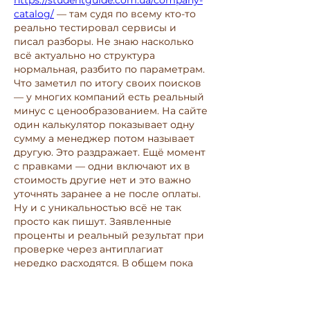
https://studentguide.com.ua/company-
catalog/
 — там судя по всему кто-то 
реально тестировал сервисы и 
писал разборы. Не знаю насколько 
всё актуально но структура 
нормальная, разбито по параметрам.
Что заметил по итогу своих поисков 
— у многих компаний есть реальный 
минус с ценообразованием. На сайте 
один калькулятор показывает одну 
сумму а менеджер потом называет 
другую. Это раздражает. Ещё момент 
с правками — одни включают их в 
стоимость другие нет и это важно 
уточнять заранее а не после оплаты.
Ну и с уникальностью всё не так 
просто как пишут. Заявленные 
проценты и реальный результат при 
проверке через антиплагиат 
нередко расходятся. В общем пока 
смотрю дальше, ни на чём не 
остановился.