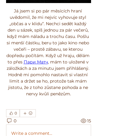
Já jsem si po pár měsících hraní 
uvědomil, že mi nejvíc vyhovuje styl 
„občas a v klidu“. Nechci sedět každý 
den u sázek, spíš jednou za pár večerů, 
když mám náladu a trochu času. Pošlu 
si menší částku, beru to jako kino nebo 
večeři – prostě zábavu, se kterou 
dopředu počítám. Když už hraju, dělám 
to přes 
Пари Матч
, mám to uložené v 
záložkách a za minutu jsem přihlášený. 
Hodně mi pomohlo nastavit si vlastní 
limit a držet se ho, protože tak mám 
jistotu, že z toho zůstane pohoda a ne 
nervy kvůli penězům.
0
0
15
Write a comment...