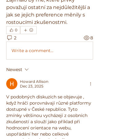
považují ostatní za nejdůležitější a 
jak se jejich preference měnily s 
rostoucími zkušenostmi.
0
2
8
Write a comment...
Newest
Howard Allison
Dec 23, 2025
V podobných diskuzích se objevuje , 
když hráči porovnávají různé platformy 
dostupné v České republice. Tyto 
zmínky většinou vycházejí z osobních 
zkušeností a slouží jako příklad při 
hodnocení orientace na webu, 
uspořádání her nebo celkové 