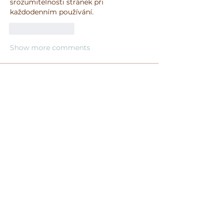
srozumitelnosti stránek při 
každodenním používání.
Like
Reply
Show more comments
O nás
Vítejte ve skupině! Můžete být v
kontaktu s dalšími členy, m
...
Více zde
členů
Reydan Rey
Sledovat
Benefit Mebli
Sledovat
Ya Mal
Sledovat