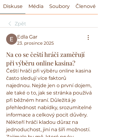
Diskuse
Média
Soubory
Členové
Zpět
Edla Gar
23. prosince 2025
Na co se čeští hráči zaměřují
při výběru online kasina?
Čeští hráči při výběru online kasina 
často sledují více faktorů 
najednou. Nejde jen o první dojem, 
ale také o to, jak se stránka používá 
při běžném hraní. Důležitá je 
přehlednost nabídky, srozumitelné 
informace a celkový pocit důvěry. 
Někteří hráči kladou důraz na 
jednoduchost, jiní na šíři možností. 
Zajímalo by mě, které prvky 