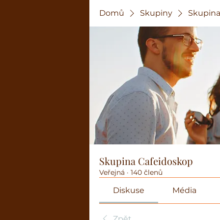
Domů
Skupiny
Skupina
Skupina Cafeidoskop
Veřejná
·
140 členů
Diskuse
Média
Zpět