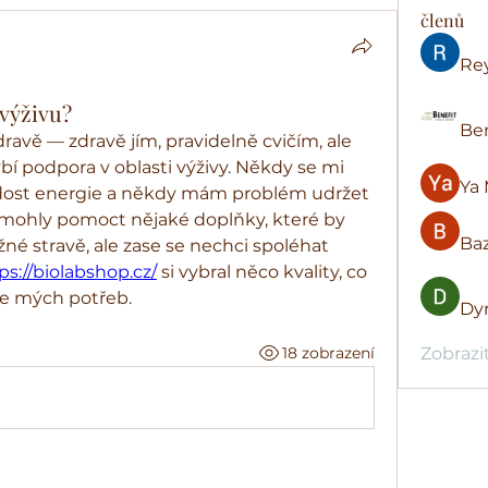
členů
Re
 výživu?
Ben
avě — zdravě jím, pravidelně cvičím, ale 
í podpora v oblasti výživy. Někdy se mi 
Ya 
dost energie a někdy mám problém udržet 
i mohly pomoct nějaké doplňky, které by 
Baz
žné stravě, ale zase se nechci spoléhat 
ps://biolabshop.cz/
 si vybral něco kvality, co 
le mých potřeb.
Dyr
18 zobrazení
Zobrazi