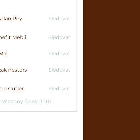
ydan Rey
Sledovat
efit Mebli
Sledovat
Mal
Sledovat
ak nestors
Sledovat
an Cutler
Sledovat
t všechny členy (140)