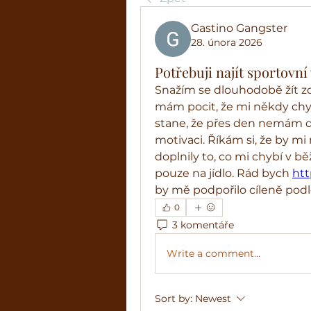
Gastino Gangster
28. února 2026
Potřebuji najít sportovní
Snažím se dlouhodobě žít zdr
mám pocit, že mi někdy chyb
stane, že přes den nemám 
motivaci. Říkám si, že by m
doplnily to, co mi chybí v bě
pouze na jídlo. Rád bych 
htt
by mě podpořilo cíleně pod
0
3 komentáře
Write a comment...
Sort by:
Newest